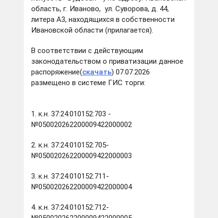
область, г. Иваново, ул. Суворова, д. 44,
литера А3, находящихся в собственности
Ивановской области (прилагается).
В соответствии с действующим
законодательством о приватизации данное
распоряжение(
скачать
) 07.07.2026
размещено в системе ГИС торги:
1. к.н. 37:24:010152:703 -
№050020262200009422000002
2. к.н. 37:24:010152:705-
№050020262200009422000003
3. к.н. 37:24:010152:711-
№050020262200009422000004
4. к.н. 37:24:010152:712-