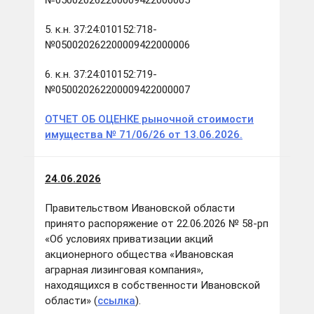
№050020262200009422000005
5. к.н. 37:24:010152:718-
№050020262200009422000006
6. к.н. 37:24:010152:719-
№050020262200009422000007
ОТЧЕТ ОБ ОЦЕНКЕ рыночной стоимости
имущества № 71/06/26 от 13.06.2026.
24.06.2026
Правительством Ивановской области
принято распоряжение от 22.06.2026 № 58-рп
«Об условиях приватизации акций
акционерного общества «Ивановская
аграрная лизинговая компания»,
находящихся в собственности Ивановской
области» (
ссылка
).