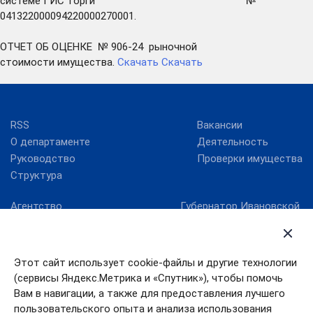
системе ГИС торги №
041322000094220000270001.
ОТЧЕТ ОБ ОЦЕНКЕ № 906-24 рыночной
стоимости имущества.
Скачать
Скачать
RSS
Вакансии
О департаменте
Деятельность
Руководство
Проверки имущества
Структура
Агентство
Губернатор Ивановской
стратегических
области
инициатив
Ивановская областная
Госуслуги Ивановской
Дума
области
Этот сайт использует cookie-файлы и другие технологии
Правительство
(сервисы Яндекс.Метрика и «Спутник»), чтобы помочь
Единый портал
Ивановской области
государственных услуг
Вам в навигации, а также для предоставления лучшего
пользовательского опыта и анализа использования
Работа в России