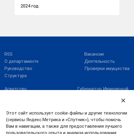
2024 год
RSS
Вакансии
О департаменте
Деятельность
Руководство
Проверки имущества
Структура
Агентство
Губернатор Ивановской
стратегических
области
инициатив
Ивановская областная
Госуслуги Ивановской
Дума
Этот сайт использует cookie-файлы и другие технологии
области
Правительство
(сервисы Яндекс.Метрика и «Спутник»), чтобы помочь
Единый портал
Ивановской области
государственных услуг
Вам в навигации, а также для предоставления лучшего
пользовательского опыта и анализа использования
Работа в России