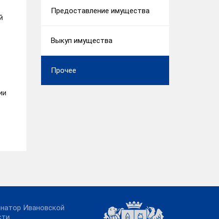
Предоставление имущества
й
Выкуп имущества
Прочее
ии
рнатор Ивановской
сти