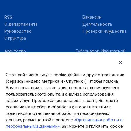
RSS
Вакансии
О департаменте
Деятельность
Руководство
Проверки имущества
Структура
Агентство
Губернатор Ивановской
стратегических
области
инициатив
Ивановская областная
Госуслуги Ивановской
Дума
Этот сайт использует cookie-файлы и другие технологии
области
Правительство
(сервисы Яндекс.Метрика и «Спутник»), чтобы помочь
Единый портал
Ивановской области
государственных услуг
Вам в навигации, а также для предоставления лучшего
пользовательского опыта и анализа использования
Работа в России
наших услуг. Продолжая использовать сайт, Вы даете
согласие на их сбор и обработку, в соответствии с
политикой в отношении обработки персональных
данных, размещенной в разделе
«Организация работы с
персональными данными»
. Вы можете отключить cookie