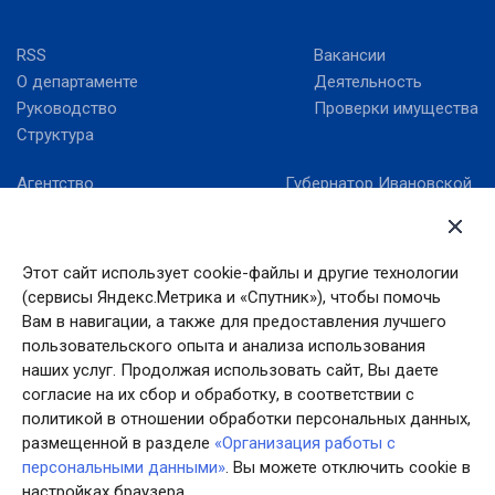
RSS
Вакансии
О департаменте
Деятельность
Руководство
Проверки имущества
Структура
Агентство
Губернатор Ивановской
стратегических
области
инициатив
Ивановская областная
Госуслуги Ивановской
Дума
области
Этот сайт использует cookie-файлы и другие технологии
Правительство
(сервисы Яндекс.Метрика и «Спутник»), чтобы помочь
Единый портал
Ивановской области
государственных услуг
Вам в навигации, а также для предоставления лучшего
пользовательского опыта и анализа использования
Работа в России
наших услуг. Продолжая использовать сайт, Вы даете
согласие на их сбор и обработку, в соответствии с
политикой в отношении обработки персональных данных,
размещенной в разделе
«Организация работы с
персональными данными»
. Вы можете отключить cookie в
настройках браузера