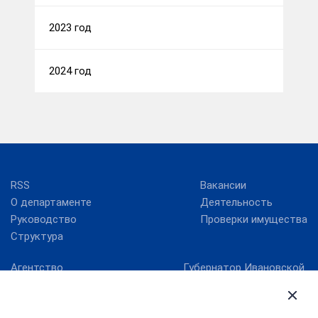
2023 год
2024 год
RSS
Вакансии
О департаменте
Деятельность
Руководство
Проверки имущества
Структура
Агентство
Губернатор Ивановской
стратегических
области
инициатив
Ивановская областная
Госуслуги Ивановской
Дума