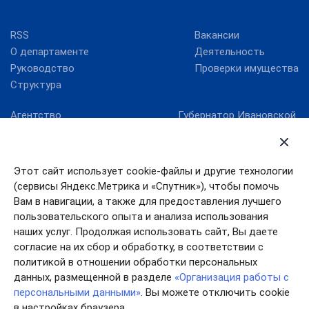
RSS
Вакансии
О департаменте
Деятельность
Руководство
Проверки имущества
Структура
Агентство
Губернатор Ивановской
стратегических
области
инициатив
Ивановская областная
Госуслуги Ивановской
Дума
Этот сайт использует cookie-файлы и другие технологии
области
Правительство
(сервисы Яндекс.Метрика и «Спутник»), чтобы помочь
Единый портал
Ивановской области
государственных услуг
Вам в навигации, а также для предоставления лучшего
пользовательского опыта и анализа использования
Работа в России
наших услуг. Продолжая использовать сайт, Вы даете
согласие на их сбор и обработку, в соответствии с
политикой в отношении обработки персональных
данных, размещенной в разделе
«Организация работы с
персональными данными»
. Вы можете отключить cookie
в настройках браузера