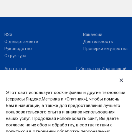
RSS
Вакансии
О департаменте
Деятельность
Руководство
Проверки имущества
Структура
Агентство
Губернатор Ивановской
стратегических
области
инициатив
Ивановская областная
Госуслуги Ивановской
Дума
Этот сайт использует cookie-файлы и другие технологии
области
Правительство
(сервисы Яндекс.Метрика и «Спутник»), чтобы помочь
Единый портал
Ивановской области
государственных услуг
Вам в навигации, а также для предоставления лучшего
пользовательского опыта и анализа использования
Работа в России
наших услуг. Продолжая использовать сайт, Вы даете
согласие на их сбор и обработку, в соответствии с
политикой в отношении обработки персональных