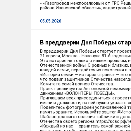
- «Газопровод межпоселковый от ГРС Решма
района Ивановской области», кадастровый н
05.05.2026
В преддверии Дня Победы стар
В преддверии Дня Победы стартует проект
21 апреля, Москва - Накануне 81-й годовщ
Это история не только о нашем прошлом, но
Отечественной войны. О родных и близких,
каждой семье, передаётся из поколения в п
«История семьи — история страны» — это 
что подвиг защитников Отечества навсегда
Комитета семей воинов Отечества.
Проект реализуется Автономной некоммер
движением «ВОЛОНТЁРЫ ПОБЕДЫ».
Приглашаем всех присоединиться к проект
имени и должности, на ней нужно указать 
Поделитесь фотографией установленной та
память храните. Используйте хэштег #Ис
Шаблон для изготовления таблички и допо
Отечества своего региона https://ксво.рф/re
«Каждый из нас — хранитель самой важной 
шаг к тому, чтобы память стала частью на