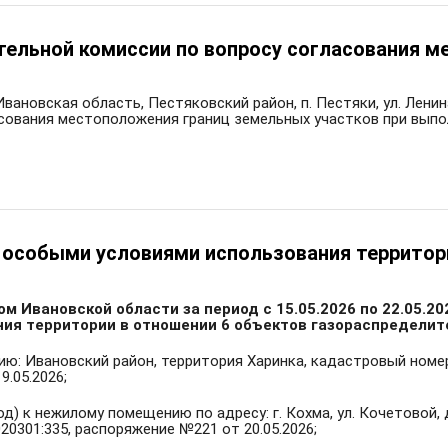
тельной комиссии по вопросу согласования м
Ивановская область, Пестяковский район, п. Пестяки, ул. Ленин
асования местоположения границ земельных участков при вып
с особыми условиями использования территор
Ивановской области за период с 15.05.2026 по 22.05.20
ия территории в отношении 6 объектов газораспределит
ю: Ивановский район, территория Харинка, кадастровый номер 
9.05.2026;
д) к нежилому помещению по адресу: г. Кохма, ул. Кочетовой, 
020301:335, распоряжение №221 от 20.05.2026;