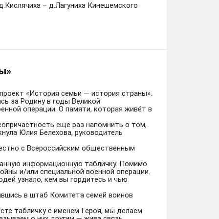
д.Кислячиха – д.Лагуниха Кинешемского
ны»
 проект «История семьи — история страны».
ись за Родину в годы Великой
енной операции. О памяти, которая живёт в
сопричастность ещё раз напомнить о том,
кнула Юлия Белехова, руководитель
местно с Всероссийским общественным
ованную информационную табличку. Помимо
войны и/или специальной военной операции.
дей узнало, кем вы гордитесь и чью
ившись в штаб Комитета семей воинов
сте табличку с именем Героя, мы делаем
азываем о них другим — жива связь