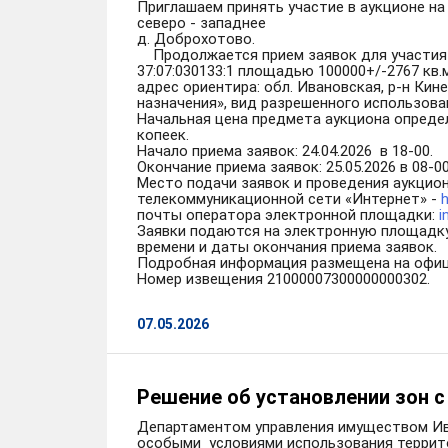
Приглашаем принять участие в аукционе на
северо - западнее
д. Доброхотово.
Продолжается прием заявок для участия 
37:07:030133:1 площадью 100000+/-2767 кв
адрес ориентира: обл. Ивановская, р-н Ки
назначения», вид разрешенного использова
Начальная цена предмета аукциона опреде
копеек.
Начало приема заявок: 24.04.2026 в 18-00.
Окончание приема заявок: 25.05.2026 в 08-00
Место подачи заявок и проведения аукцио
телекоммуникационной сети «Интернет» -
h
почты оператора электронной площадки:
i
Заявки подаются на электронную площадк
времени и даты окончания приема заявок.
Подробная информация размещена на офици
Номер извещения 21000007300000000302.
07.05.2026
Решение об установлении зон 
Департаментом управления имуществом Иван
особыми условиями использования террито