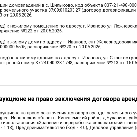
ции домовладений в с. Шилыково, код объекта 037-21-498-000
ер земельного участка 37:09:010203:27 (договор догазификации
 от 20.05.2026;
д) к нежилому помещению по адресу: г. Иваново ул. Лежневская 
оряжение №222 от 20.05.2026;
од) к жилому дому по адресу: г. Иваново, снт Железнодорожни
:000000:5505, распоряжение №220 от 20.05.2026;
вод) к нежилому зданию по адресу: г. Иваново, ул. Станкостро
астровый номер 37:24:040928:1748, распоряжение №213 от 15.05
аукционе на право заключения договора арен
 аукционе на право заключения договора аренды земельного 
 адрес: Ивановская область, Кинешемский район, д.Булавино, ул
о использования «Хранение и переработка сельскохозяйственно
1.18), Предпринимательство (код - 4.0), Деловое управление (ко