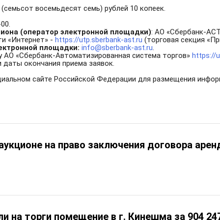
7 (семьсот восемьдесят семь) рублей 10 копеек.
-00.
циона (оператор электронной площадки)
: АО «Сбербанк-АСТ
и «Интернет» -
https://utp.sberbank-ast.ru
(торговая секция «Пр
ектронной площадки:
info@sberbank-ast.ru
.
у АО «Сбербанк-Автоматизированная система торгов»
https://
и даты окончания приема заявок.
иальном сайте Российской Федерации для размещения инфор
аукционе на право заключения договора арен
и на торги помещение в г. Кинешма за 904 24