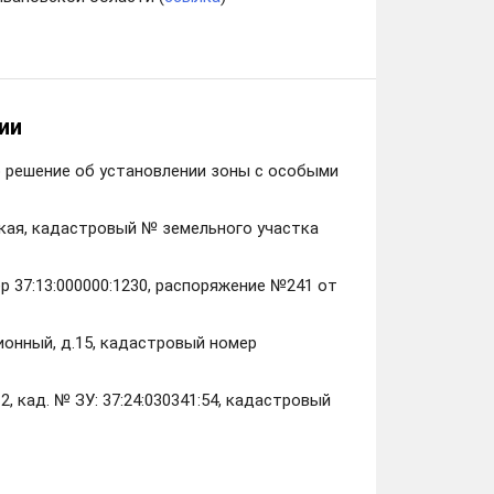
ии
то решение об установлении зоны с особыми
нская, кадастровый № земельного участка
ер 37:13:000000:1230, распоряжение №241 от
ионный, д.15, кадастровый номер
, кад. № ЗУ: 37:24:030341:54, кадастровый