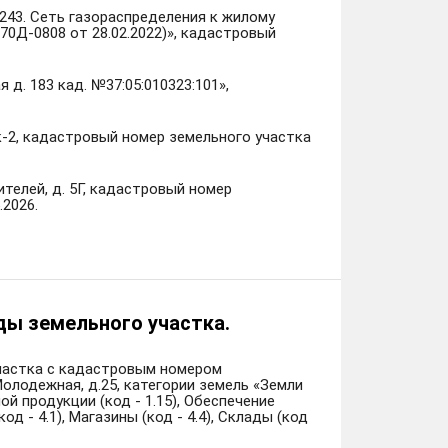
243. Сеть газораспределения к жилому
 70Д-0808 от 28.02.2022)», кадастровый
д. 183 кад. №37:05:010323:101»,
к-2, кадастровый номер земельного участка
ителей, д. 5Г, кадастровый номер
.2026.
ды земельного участка.
участка с кадастровым номером
.Молодежная, д.25, категории земель «Земли
й продукции (код - 1.15), Обеспечение
д - 4.1), Магазины (код - 4.4), Склады (код