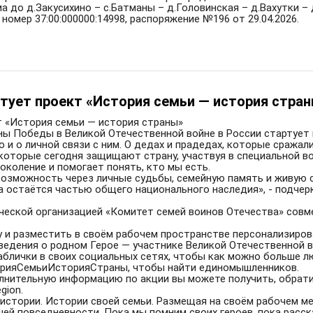
 до д.Закусихино – с.Батманы – д.Головинская – д.Вахутки – 
омер 37:00:000000:14998, распоряжение №196 от 29.04.2026.
тует проект «История семьи — история стра
 «История семьи — история страны»
ины Победы в Великой Отечественной войне в России стартует
 и о личной связи с ним. О дедах и прадедах, которые сражал
 которые сегодня защищают страну, участвуя в специальной во
околение и помогает понять, кто мы есть.
возможность через личные судьбы, семейную память и живую 
 остаётся частью общего национального наследия», - подчер
ческой организацией «Комитет семей воинов Отечества» сов
у и разместить в своём рабочем пространстве персонализир
сведения о родном Герое — участнике Великой Отечественной 
блички в своих социальных сетях, чтобы как можно больше лю
торияСемьиИсторияСтраны, чтобы найти единомышленников.
лнительную информацию по акции вы можете получить, обрат
gion.
истории. Истории своей семьи. Размещая на своём рабочем ме
шей повседневности. Пока мы помним своих героев, пока расск