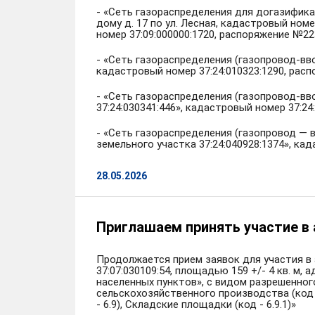
- «Сеть газораспределения для догазифика
дому д. 17 по ул. Лесная, кадастровый ном
номер 37:09:000000:1720, распоряжение №223
- «Сеть газораспределения (газопровод-вво
кадастровый номер 37:24:010323:1290, расп
- «Сеть газораспределения (газопровод-вв
37:24:030341:446», кадастровый номер 37:24
- «Сеть газораспределения (газопровод — в
земельного участка 37:24:040928:1374», кад
28.05.2026
Приглашаем принять участие в 
Продолжается прием заявок для участия в
37:07:030109:54, площадью 159 +/- 4 кв. м,
населенных пунктов», с видом разрешенног
сельскохозяйственного производства (код - 
- 6.9), Складские площадки (код - 6.9.1)»