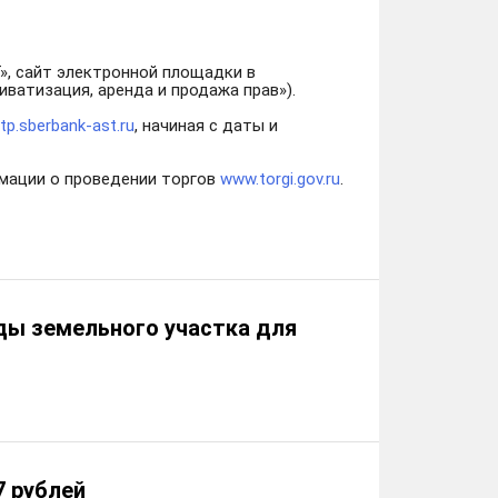
», сайт электронной площадки в
иватизация, аренда и продажа прав»).
utp.sberbank-ast.ru
, начиная с даты и
мации о проведении торгов
www.torgi.gov.ru
.
ды земельного участка для
7 рублей