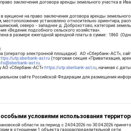
 право заключения договора аренды земельного участка в Ива
в аукционе на право заключения договора аренды земельного
.м, местоположение установлено относительно ориентира, рас
нешемский, северо - западнее д. Доброхотово, категория земе
ния «Ведение подсобного сельского хозяйства».
лена в размере ежегодной арендной платы в сумме: 1860 (Одн
.
на (оператор электронной площадки): АО «Сбербанк-АСТ», са
ttps://utp.sberbank-ast.ru
(торговая секция «Приватизация, арен
nfo@sberbank-ast.ru
.
у АО «Сбербанк-АСТ»
https://utp.sberbank-ast.ru
, начиная с дат
альном сайте Российской Федерации для размещения информац
с особыми условиями использования территор
овской области за период с 24.04.2026 по 30.04.2026 принят
рии в отношении 1 объекта газораспределительной сети: