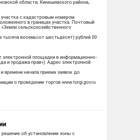
новской области, Кинешемского района,
 участка с кадастровым номером
положенного в границах участка. Почтовый
ль «Земли сельскохозяйственного
а тысяча восемьсот шестьдесят) рублей 00
йт электронной площадки в информационно-
да и продажа прав»). Адрес электронной
ы и времени начала приема заявок до
ии о проведении торгов www.torgi.gov.ru.
ии
о решение об установлении зоны с