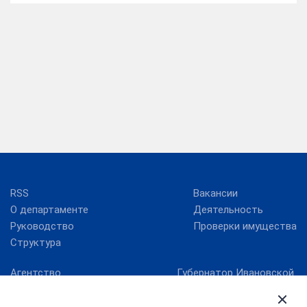
RSS
Вакансии
О департаменте
Деятельность
Руководство
Проверки имущества
Структура
Агентство
Губернатор Ивановской
стратегических
области
инициатив
Ивановская областная