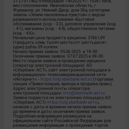
37:27:011402:4 площадью 1402025 +/- 10361 кв.м,
местоположение: Ивановская область, г.
Фурманов, ул. Нижний Двор, дом 36а, категории
земель «Земли населенных пунктов» с видом
разрешенного использования «Бытовое
обслуживание (код - 3.3), деловое управление (код
- 4.1), магазины (код - 4.4), общественное питание
(код - 4.6)».
Начальная цена предмета аукциона: 37661,09
(тридцать семь тысяч шестьсот шестьдесят
один) рубль 09 копеек.
Начало приема заявок: 05.06.2025 в 18-00.
Окончание приема заявок: 07.07.2025 в 08-00.
Место подачи заявок и проведения аукциона
(оператор электронной площадки): АО
«Сбербанк-АСТ», сайт электронной площадки в
информационно-телекоммуникационной сети
«Интернет» -
https://utp.sberbank-ast.ru
(торговая
секция «Приватизация, аренда и продажа прав»).
Адрес электронной почты оператора
электронной площадки:
info@sberbank-ast.ru
Заявки подаются на электронную площадку АО
«Сбербанк-АСТ»
https://utp.sberbank-ast.ru
,
начиная с даты и времени начала приема заявок
до времени и даты окончания приема заявок.
Подробная информация размещена на
официальном сайте Российской Федерации для
размещения информации о проведении торгов