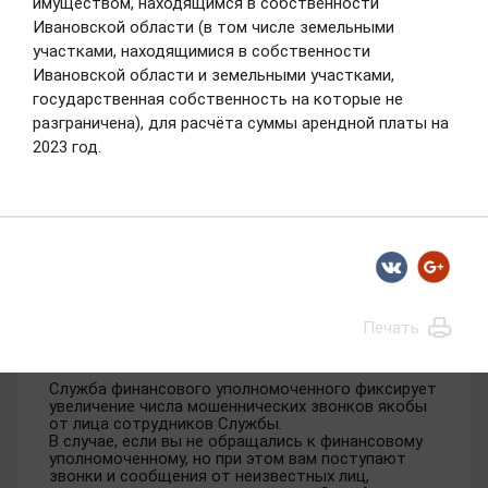
имуществом, находящимся в собственности
НОВОСТИ
Ивановской области (в том числе земельными
участками, находящимися в собственности
Ивановской области и земельными участками,
АНОНСЫ
государственная собственность на которые не
разграничена), для расчёта суммы арендной платы на
2023 год.
Ассоциация СИЗ
17.07.2025
Служба финансового
уполномоченного предупреждает о
Печать
мошеннических звонках
Служба финансового уполномоченного фиксирует
увеличение числа мошеннических звонков якобы
от лица сотрудников Службы.
В случае, если вы не обращались к финансовому
уполномоченному, но при этом вам поступают
звонки и сообщения от неизвестных лиц,