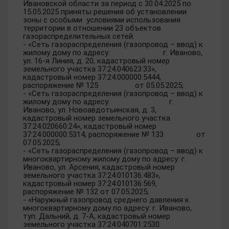
Ивановской области за период с 30.04.2025 по
15.05.2025 приняты решения об установлении
зоны с особыми условиями использования
территории в отношении 23 объектов
газораспределительных сетей:
- «Сеть газораспределения (газопровод – ввод) к
жилому дому по адресу: г. Иваново,
ул. 16-я Линия, д. 20, кадастровый номер
земельного участка 37:24:040623:33»,
кадастровый номер 37:24:000000:5444,
распоряжение № 125 от 05.05.2025;
- «Сеть газораспределения (газопровод – ввод) к
жилому дому по адресу: г.
Иваново, ул. Новоавдотьинская, д. 3,
кадастровый номер земельного участка
37:24:020660:24», кадастровый номер
37:24:000000:5314, распоряжение № 133 от
07.05.2025;
- «Сеть газораспределения (газопровод – ввод) к
многоквартирному жилому дому по адресу: г.
Иваново, ул. Арсения, кадастровый номер
земельного участка 37:24:010136:483»,
кадастровый номер 37:24:010136:569,
распоряжение № 132 от 07.05.2025;
- «Наружный газопровод среднего давления к
многоквартирному дому по адресу: г. Иваново,
туп. Дальний, д. 7-А, кадастровый номер
земельного участка 37:24:040701:2530.