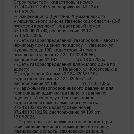
Строительство», кадастровый номер
37:24:040701:3475, распоряжение № 134 от
07.05.2025;
-«Газификация с. Дуляпино Фурмановского
муниципального района Ивановской области» (2-й
пусковой комплекс), кадастровый номер
37:19:000000:740, распоряжение № 127
от 05.05.2025;
- «Сеть газораспределения (газопровод – ввод) к
нежилому помещению по адресу: г. Иваново, ул.
Кудряшова, д. 108, кадастровый номер
земельного участка 37:24:010324:2056»,
распоряжение № 142 от 13.05.2025;
- «Сеть газораспределения для жилого дома по
адресу: г. Иваново, ул. Киселевых, д.
71, кадастровый номер 37:24:020656:10»,
кадастровый номер 37:24:020656:150,
распоряжение № 140 от 12.05.2025;
- «Наружный газопровод низкого давления для
газификации административного здания по
адресу: г. Иваново, ул. Текстильщиков,
кадастровый номер земельного участка:
37:24:010319:39», кадастровый номер
37:24:010319:256, распоряжение № 139 от
12.05.2025;
- «Строительство наружного газопровода для
газификации нежилого помещения по адресу:
Ивановская область, Ивановский район, д.