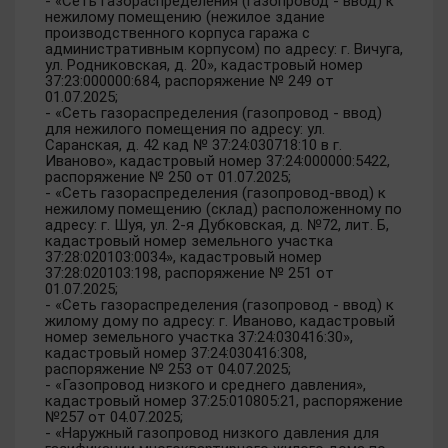
- «Сеть газораспределения (газопровод - ввод) к
нежилому помещению (нежилое здание
производственного корпуса гаража с
административным корпусом) по адресу: г. Вичуга,
ул. Родниковская, д. 20», кадастровый номер
37:23:000000:684, распоряжение № 249 от
01.07.2025;
- «Сеть газораспределения (газопровод - ввод)
для нежилого помещения по адресу: ул.
Саранская, д. 42 кад № 37:24:030718:10 в г.
Иваново», кадастровый номер 37:24:000000:5422,
распоряжение № 250 от 01.07.2025;
- «Сеть газораспределения (газопровод-ввод) к
нежилому помещению (склад) расположенному по
адресу: г. Шуя, ул. 2-я Дубковская, д. №72, лит. Б,
кадастровый номер земельного участка
37:28:020103:0034», кадастровый номер
37:28:020103:198, распоряжение № 251 от
01.07.2025;
- «Сеть газораспределения (газопровод - ввод) к
жилому дому по адресу: г. Иваново, кадастровый
номер земельного участка 37:24:030416:30»,
кадастровый номер 37:24:030416:308,
распоряжение № 253 от 04.07.2025;
- «Газопровод низкого и среднего давления»,
кадастровый номер 37:25:010805:21, распоряжение
№257 от 04.07.2025;
- «Наружный газопровод низкого давления для