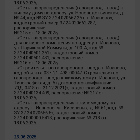
18.06.2025;
- «Сеть газораспределения (газопровод - ввод) к
жилому дому по адресу: ул. Новоавдотьинская, д.
№ 44, кад.№ ЗУ 37:24:020662:25 в г. Иваново»,
кадастровый номер 37:24:020662:287,
распоряжение
№ 215 от 18.06.2025;
- «Сеть газораспределения (газопровод - ввод)
для нежилого помещения по адресу: г. Иваново,
ул. Парижской Коммуны, д. 100-А, кад.№
37:24:040501:251», кадастровый номер
37:24:040501:481, распоряжение
№ 216 от 18.06.2025;
- «Строительство газопровода - ввода г. Иваново,
код объекта 037-21-498-00047. Строительство
газопровода - ввода к жилому дому г. Иваново, ул.
Типографская, д. 5 (договор догазификации
70Д-0418 от 21.12.2021)», кадастровый номер
37:24:040134:409, распоряжение № 217 от
18.06.2025;
- «Сеть газораспределения к жилому дому по
адресу: г. Иваново, ул. Киселевых, д. № 61, кад. №
ЗУ 37:24:020656:5», кадастровый номер
37:24:000000:5413, распоряжение № 218 от
18.06.2025.
23.06.2025