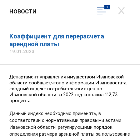
1
НОВОСТИ
ДЕПАРТАМЕНТ УПРАВЛЕНИЯ
ИМУЩЕСТВОМ ИВАНОВСКОЙ
ОБЛАСТИ
Коэффициент для перерасчета
Официальный сайт
арендной платы
19.01.2023
Вход в личный кабинет
Общественная приемная
Департамент управления имуществом Ивановской
области сообщает,чтопо информации Ивановостата,
сводный индекс потребительских цен по
Ивановской области за 2022 год составил 112,73
процента.
Данный индекс необходимо применять, в
соответствии с нормативными правовыми актами
Ивановской области, регулирующими порядок
определения размера арендной платы за пользование