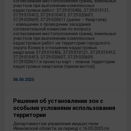
согласования местоположения границ земельных
участков при выполнении комплексных
кадастровых работ: 37:29:010406, 37:29:010121,
37:29:010412, 37:29:010413, 37:29:020607,
37:29:020609, 37:29:020611 (далее – Квартала);
- извещение о проведении заседания
согласительной комиссии по вопросу
согласования местоположения границ земельных
участков при выполнении комплексных
кадастровых работ на территории городского
округа Кохма в отношении кадастровых
кварталов 37:29:010406, 37:29:010121, 37:29:010412,
37:29:010413, 37:29:020607, 37:29:020609,
37:29:020611 и проекты карт - планов территории
кадастровых кварталов (прилагаются))
06.06.2025
Решения об установлении зон с
особыми условиями использования
территории
Департаментом управления имуществом
Ивановской области за период с 16.05.2025 по