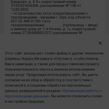
Бухарово, д. 5-А», кадастровый номер
37:05:031654:856, распоряжение № 138 от
12.05.2025;
- «Строительство сети газораспределения с
газопроводами - вводами г. Шуя, код объекта
037-22-498-01763. Сеть
газораспределения (газопровод – ввод)
к жилому дому ул. 1-я Речная, д. 1», кадастровый
номер 37:28:000000:2377, распоряжение №
124 от 05.05.2025;
- «Сооружение трубопроводного транспорта:
«Технологическая сеть газопроводов для
газоснабжения потребителей улицы
Новосельская д. Афанасово
Этот сайт использует cookie-файлы и другие технологии
Ивановского района Ивановской области»,
(сервисы Яндекс.Метрика и «Спутник»), чтобы помочь
кадастровый номер 37:05:000000:2131,
Вам в навигации, а также для предоставления лучшего
распоряжение № 126 от 05.05.20254
- «Наружный газопровод низкого давления для
пользовательского опыта и анализа использования
газификации жилого дома по адресу: ул.
наших услуг. Продолжая использовать сайт, Вы даете
Академика Мальцева, д. 78, кадастровый номер
земельного участка 37:24:020164:178 г. Иваново.
согласие на их сбор и обработку, в соответствии с
Строительство», кадастровый номер
политикой в отношении обработки персональных
37:24:020164:295, распоряжение № 149 от
данных, размещенной в разделе
«Организация работы с
14.05.2025;
- «Сеть газораспределения (газопровод – ввод)
персональными данными»
. Вы можете отключить cookie
для многоквартирного дома по адресу: г.
в настройках браузера
Иваново, ул. Революционная, кадастровый номер
37:05:010408:835», кадастровый номер