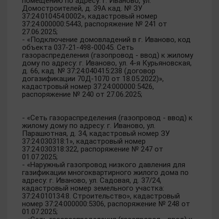
помещению по адресу: г. Иваново, ул.
Домостроителей, д. 39А кад. № ЗУ
37:24:010454:0002», кадастровый номер
37:24:000000:5443, распоряжение № 241 от
27.06.2025;
- «Подключение домовладений в г. Иваново, код
объекта 037-21-498-00045. Сеть
газораспределения (газопровод - ввод) к жилому
дому по адресу: г. Иваново, ул. 4-я Курьяновская,
д. 66, кад. № 37:24:040415:238 (договор
догазификации 70Д-1070 от 18.05.2022)»,
кадастровый номер 37:24:000000:5426,
распоряжение № 240 от 27.06.2025;
- «Сеть газораспределения (газопровод - ввод) к
жилому дому по адресу: г. Иваново, ул.
Парашютная, д. 34, кадастровый номер ЗУ
37:24:030318:1», кадастровый номер
37:24:030318:322, распоряжение № 247 от
01.07.2025;
- «Наружный газопровод низкого давления для
газификации многоквартирного жилого дома по
адресу: г. Иваново, ул. Садовая, д. 37/24,
кадастровый номер земельного участка:
37:24:010134:8. Строительство», кадастровый
номер 37:24:000000:5306, распоряжение № 248 от
01.07.2025;