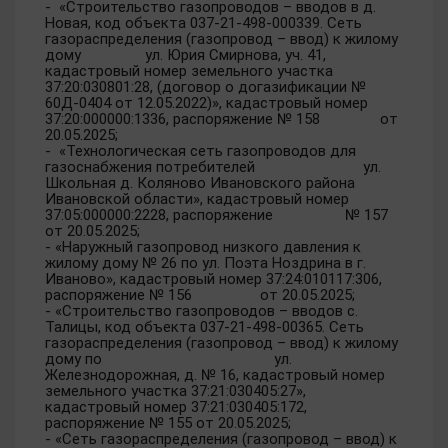
- «Строительство газопроводов – вводов в д.
Новая, код объекта 037-21-498-000339. Сеть
газораспределения (газопровод – ввод) к жилому
дому ул. Юрия Смирнова, уч. 41,
кадастровый номер земельного участка
37:20:030801:28, (договор о догазификации №
60Д-0404 от 12.05.2022)», кадастровый номер
37:20:000000:1336, распоряжение № 158 от
20.05.2025;
- «Технологическая сеть газопроводов для
газоснабжения потребителей ул.
Школьная д. Коляново Ивановского района
Ивановской области», кадастровый номер
37:05:000000:2228, распоряжение № 157
от 20.05.2025;
- «Наружный газопровод низкого давления к
жилому дому № 26 по ул. Поэта Ноздрина в г.
Иваново», кадастровый номер 37:24:010117:306,
распоряжение № 156 от 20.05.2025;
- «Строительство газопроводов – вводов с.
Талицы, код объекта 037-21-498-00365. Сеть
газораспределения (газопровод – ввод) к жилому
дому по ул.
Железнодорожная, д. № 16, кадастровый номер
земельного участка 37:21:030405:27»,
кадастровый номер 37:21:030405:172,
распоряжение № 155 от 20.05.2025;
- «Сеть газораспределения (газопровод – ввод) к