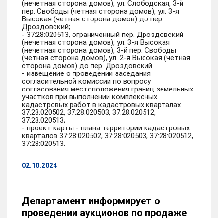
(нечетная сторона домов), ул. Слободская, 3-й
пер. Свободы (четная сторона домов), ул. 3-я
Высокая (четная сторона домов) до пер.
Дроздовский;
- 37:28:020513, ограниченный пер. Дроздовский
(нечетная сторона домов), ул. 3-я Высокая
(нечетная сторона домов), 3-й пер. Свободы
(четная сторона домов), ул. 2-я Высокая (четная
сторона домов) до пер. Дроздовский.
- извещение о проведении заседания
согласительной комиссии по вопросу
согласования местоположения границ земельных
участков при выполнении комплексных
кадастровых работ в кадастровых кварталах
37:28:020502, 37:28:020503, 37:28:020512,
37:28:020513;
- проект карты - плана территории кадастровых
кварталов 37:28:020502, 37:28:020503, 37:28:020512,
37:28:020513.
02.10.2024
Департамент информирует о
проведении аукционов по продаже