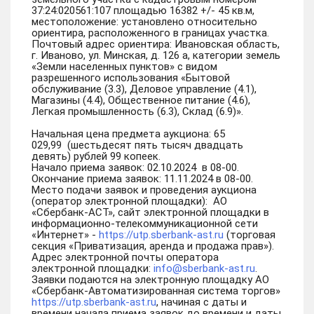
37:24:020561:107 площадью 16382 +/- 45 кв.м,
местоположение: установлено относительно
ориентира, расположенного в границах участка.
Почтовый адрес ориентира: Ивановская область,
г. Иваново, ул. Минская, д. 126 а, категории земель
«Земли населенных пунктов» с видом
разрешенного использования «Бытовой
обслуживание (3.3), Деловое управление (4.1),
Магазины (4.4), Общественное питание (4.6),
Легкая промышленность (6.3), Склад (6.9)».
Начальная цена предмета аукциона: 65
029,99 (шестьдесят пять тысяч двадцать
девять) рублей 99 копеек.
Начало приема заявок: 02.10.2024 в 08-00.
Окончание приема заявок: 11.11.2024 в 08-00.
Место подачи заявок и проведения аукциона
(оператор электронной площадки): АО
«Сбербанк-АСТ», сайт электронной площадки в
информационно-телекоммуникационной сети
«Интернет» -
https://utp.sberbank-ast.ru
(торговая
секция «Приватизация, аренда и продажа прав»).
Адрес электронной почты оператора
электронной площадки:
info@sberbank-ast.ru
.
Заявки подаются на электронную площадку АО
«Сбербанк-Автоматизированная система торгов»
https://utp.sberbank-ast.ru
, начиная с даты и
времени начала приема заявок до времени и даты