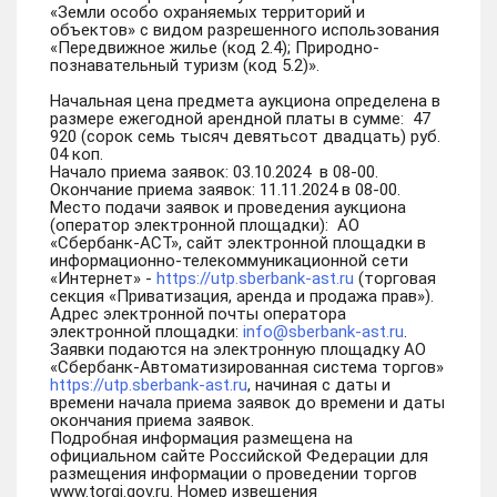
«Земли особо охраняемых территорий и
объектов» с видом разрешенного использования
«Передвижное жилье (код 2.4); Природно-
познавательный туризм (код 5.2)».
Начальная цена предмета аукциона определена в
размере ежегодной арендной платы в сумме: 47
920 (сорок семь тысяч девятьсот двадцать) руб.
04 коп.
Начало приема заявок: 03.10.2024 в 08-00.
Окончание приема заявок: 11.11.2024 в 08-00.
Место подачи заявок и проведения аукциона
(оператор электронной площадки): АО
«Сбербанк-АСТ», сайт электронной площадки в
информационно-телекоммуникационной сети
«Интернет» -
https://utp.sberbank-ast.ru
(торговая
секция «Приватизация, аренда и продажа прав»).
Адрес электронной почты оператора
электронной площадки:
info@sberbank-ast.ru
.
Заявки подаются на электронную площадку АО
«Сбербанк-Автоматизированная система торгов»
https://utp.sberbank-ast.ru
, начиная с даты и
времени начала приема заявок до времени и даты
окончания приема заявок.
Подробная информация размещена на
официальном сайте Российской Федерации для
размещения информации о проведении торгов
www.torgi.gov.ru. Номер извещения