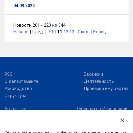
04.09.2024
Новости 201 - 220 из 344
Начало
|
Пред.
|
9
10
11
12
13
|
След.
|
Конец
RSS
Вакансии
О департаменте
Деятельность
Руководство
Проверки имущества
Структура
Агентство
Губернатор Ивановской
стратегических
области
инициатив
Ивановская областная
Госуслуги Ивановской
Дума
области
Этот сайт использует cookie-файлы и другие технологии