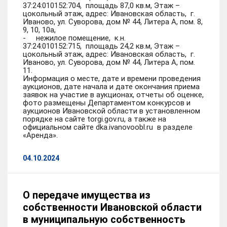
37:24:010152:704, площадь 87,0 кв.м, Этаж –
цокольный этаж, адрес: Ивановская область, г.
Иваново, ул. Суворова, дом № 44, Литера А, пом. 8,
9, 10, 10а,
- нежилое помещение, к.н.
37:24:010152:715, площадь 24,2 кв.м, Этаж –
цокольный этаж, адрес: Ивановская область, г.
Иваново, ул. Суворова, дом № 44, Литера А, пом.
11.
Информация о месте, дате и времени проведения
аукционов, дате начала и дате окончания приема
заявок на участие в аукционах, отчеты об оценке,
фото размещены Департаментом конкурсов и
аукционов Ивановской области в установленном
порядке на сайте torgi.gov.ru, а также на
официальном сайте dka.ivanovoobl.ru в разделе
«Аренда».
04.10.2024
О передаче имущества из
собственности Ивановской области
в муниципальную собственность