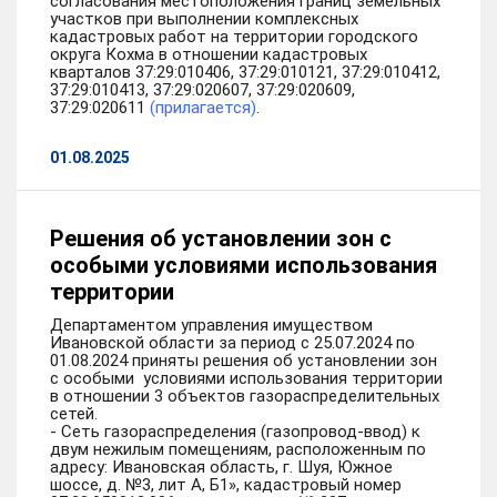
согласования местоположения границ земельных
участков при выполнении комплексных
кадастровых работ на территории городского
округа Кохма в отношении кадастровых
кварталов 37:29:010406, 37:29:010121, 37:29:010412,
37:29:010413, 37:29:020607, 37:29:020609,
37:29:020611
(прилагается)
.
01.08.2025
Решения об установлении зон с
особыми условиями использования
территории
Департаментом управления имуществом
Ивановской области за период с 25.07.2024 по
01.08.2024 приняты решения об установлении зон
с особыми условиями использования территории
в отношении 3 объектов газораспределительных
сетей.
- Сеть газораспределения (газопровод-ввод) к
двум нежилым помещениям, расположенным по
адресу: Ивановская область, г. Шуя, Южное
шоссе, д. №3, лит А, Б1», кадастровый номер