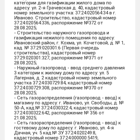
категории для газификации жилого дома по
адресу: ул. 2-я Грачевская д. 40, кадастровый
номер земельного участка: 37:24:020564:34 в г.
Иваново. Строительство, кадастровый номер
37:24:020564:336, распоряжение №372 от
28.08.2025;
- Строительство наружного газопровода и
газификация нежилого помещения по адресу:
Ивановский район, г. Кохма, ул. Кочетовой, д. № 1,
кад. № 37:29:020301:6 (Первая очередь
строительства), кадастровый номер
37:29:020301:327, распоряжение №371 от
28.08.2025;
- Наружный газопровод - ввод среднего давления
3 категории к жилому дому по адресу: ул. 5
Лагерная, д. 2 кадастровый номер земельного
участка 37:24:030729:84, кадастровый номер
37:24:030729:308, распоряжение №370 от
28.08.2025;
- Сеть газораспределения (газопровод - ввод) к
магазину по адресу: г. Иваново, ул. Свободы, д. №
50-А, кад.№ 37:24:030322:4, кадастровый номер
37:24:030322:642, распоряжение № 356 от
21.08.2025;
- Сеть газораспределения (газопровод - ввод) к
гостевому дому по адресу: г. Иваново, ул. 4-я
Дачная, уч. 5 кад.№ ЗУ 37:24:020249:8,
кадастровый номер 37:24:000000:5419,