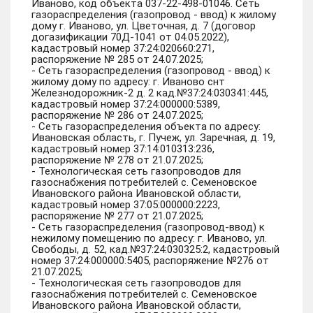
Иваново, код объекта 037-22-498-01046. Сеть
газораспределения (газопровод - ввод) к жилому
дому г. Иваново, ул. Цветочная, д. 7 (договор
догазификации 70Д-1041 от 04.05.2022),
кадастровый номер 37:24:020660:271,
распоряжение № 285 от 24.07.2025;
- Сеть газораспределения (газопровод - ввод) к
жилому дому по адресу: г. Иваново снт
Железнодорожник-2 д. 2 кад.№37:24:030341:445,
кадастровый номер 37:24:000000:5389,
распоряжение № 286 от 24.07.2025;
- Сеть газораспределения объекта по адресу:
Ивановская область, г. Пучеж, ул. Заречная, д. 19,
кадастровый номер 37:14:010313:236,
распоряжение № 278 от 21.07.2025;
- Технологическая сеть газопроводов для
газоснабжения потребителей с. Семеновское
Ивановского района Ивановской области,
кадастровый номер 37:05:000000:2223,
распоряжение № 277 от 21.07.2025;
- Сеть газораспределения (газопровод-ввод) к
нежилому помещению по адресу: г. Иваново, ул.
Свободы, д. 52, кад.№37:24:030325:2, кадастровый
номер 37:24:000000:5405, распоряжение №276 от
21.07.2025;
- Технологическая сеть газопроводов для
газоснабжения потребителей с. Семеновское
Ивановского района Ивановской области,