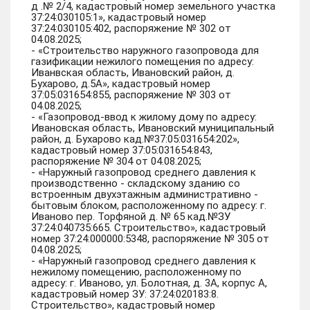
д .№ 2/4, кадастровый номер земельного участка
37:24:030105:1», кадастровый номер
37:24:030105:402, распоряжение № 302 от
04.08.2025;
- «Строительство наружного газопровода для
газификации нежилого помещения по адресу:
Иванвская область, Ивановский район, д.
Бухарово, д.5А», кадастровый номер
37:05:031654:855, распоряжение № 303 от
04.08.2025;
- «Газопровод-ввод к жилому дому по адресу:
Ивановская область, Ивановский муниципальный
район, д. Бухарово кад.№37:05:031654:202»,
кадастровый номер 37:05:031654:843,
распоряжение № 304 от 04.08.2025;
- «Наружный газопровод среднего давления к
производственно - складскому зданию со
встроенным двухэтажным административно -
бытовым блоком, расположенному по адресу: г.
Иваново пер. Торфяной д. № 65 кад.№ЗУ
37:24:040735:665. Строительство», кадастровый
номер 37:24:000000:5348, распоряжение № 305 от
04.08.2025;
- «Наружный газопровод среднего давления к
нежилому помещению, расположенному по
адресу: г. Иваново, ул. Болотная, д. 3А, корпус А,
кадастровый номер ЗУ: 37:24:020183:8.
Строительство», кадастровый номер