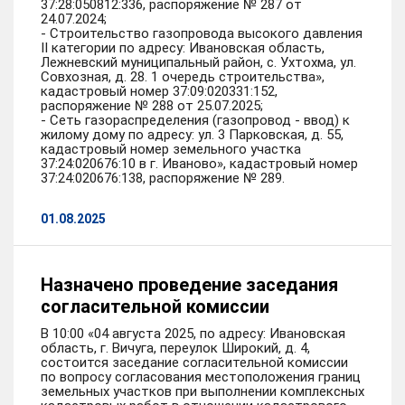
37:28:050812:336, распоряжение № 287 от
24.07.2024;
- Строительство газопровода высокого давления
II категории по адресу: Ивановская область,
Лежневский муниципальный район, с. Ухтохма, ул.
Совхозная, д. 28. 1 очередь строительства»,
кадастровый номер 37:09:020331:152,
распоряжение № 288 от 25.07.2025;
- Сеть газораспределения (газопровод - ввод) к
жилому дому по адресу: ул. 3 Парковская, д. 55,
кадастровый номер земельного участка
37:24:020676:10 в г. Иваново», кадастровый номер
37:24:020676:138, распоряжение № 289.
01.08.2025
Назначено проведение заседания
согласительной комиссии
В 10:00 «04 августа 2025, по адресу: Ивановская
область, г. Вичуга, переулок Широкий, д. 4,
состоится заседание согласительной комиссии
по вопросу согласования местоположения границ
земельных участков при выполнении комплексных